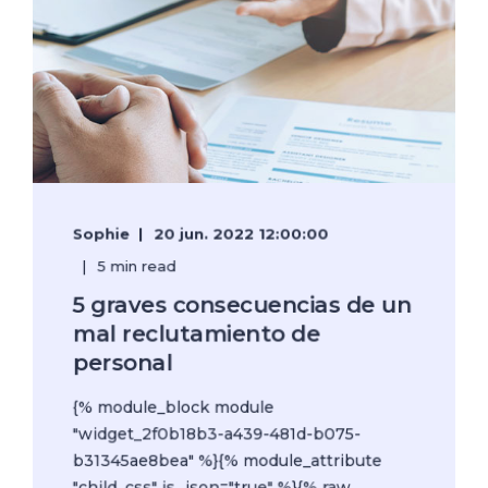
Sophie
20 jun. 2022 12:00:00
5 min read
5 graves consecuencias de un
mal reclutamiento de
personal
{% module_block module
"widget_2f0b18b3-a439-481d-b075-
b31345ae8bea" %}{% module_attribute
"child_css" is_json="true" %}{% raw ...