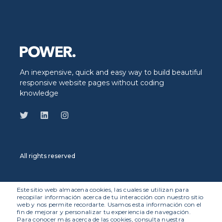
An inexpensive, quick and easy way to build beautiful
responsive website pages without coding
knowledge
All rights reserved
Este sitio web almacena cookies, las cuales se utilizan para
recopilar información acerca de tu interacción con nuestro sitio
web y nos permite recordarte. Usamos esta información con el
© 2026 Worky. Todos los derechos reservados.
fin de mejorar y personalizar tu experiencia de navegación.
Para conocer más acerca de las cookies, consulta nuestra