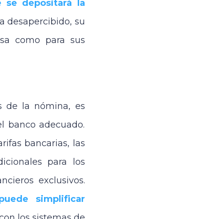
 se depositará la
 desapercibido, su
resa como para sus
s de la nómina, es
 el banco adecuado.
ifas bancarias, las
dicionales para los
ncieros exclusivos.
uede simplificar
con los sistemas de