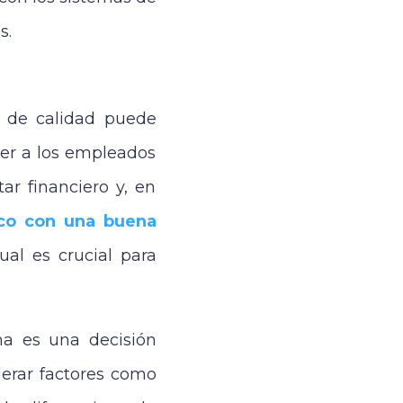
s.
s de calidad puede
cer a los empleados
ar financiero y, en
co con una buena
cual es crucial para
na es una decisión
derar factores como