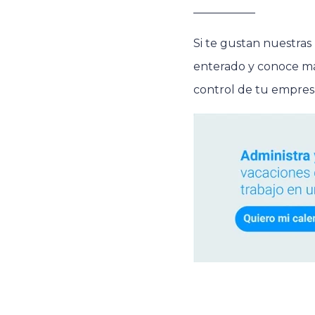
___________
Si te gustan nuestra
enterado y conoce m
control de tu empres